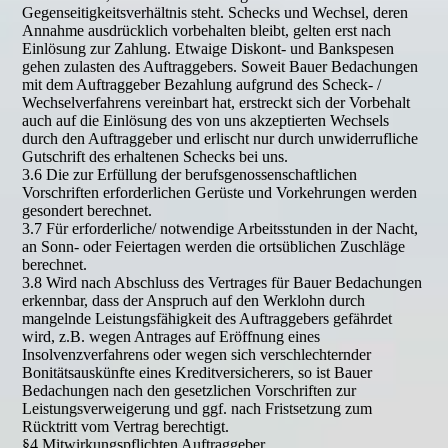
Gegenseitigkeitsverhältnis steht. Schecks und Wechsel, deren
Annahme ausdrücklich vorbehalten bleibt, gelten erst nach
Einlösung zur Zahlung. Etwaige Diskont- und Bankspesen
gehen zulasten des Auftraggebers. Soweit Bauer Bedachungen
mit dem Auftraggeber Bezahlung aufgrund des Scheck- /
Wechselverfahrens vereinbart hat, erstreckt sich der Vorbehalt
auch auf die Einlösung des von uns akzeptierten Wechsels
durch den Auftraggeber und erlischt nur durch unwiderrufliche
Gutschrift des erhaltenen Schecks bei uns.
3.6 Die zur Erfüllung der berufsgenossenschaftlichen
Vorschriften erforderlichen Gerüste und Vorkehrungen werden
gesondert berechnet.
3.7 Für erforderliche/ notwendige Arbeitsstunden in der Nacht,
an Sonn- oder Feiertagen werden die ortsüblichen Zuschläge
berechnet.
3.8 Wird nach Abschluss des Vertrages für Bauer Bedachungen
erkennbar, dass der Anspruch auf den Werklohn durch
mangelnde Leistungsfähigkeit des Auftraggebers gefährdet
wird, z.B. wegen Antrages auf Eröffnung eines
Insolvenzverfahrens oder wegen sich verschlechternder
Bonitätsauskünfte eines Kreditversicherers, so ist Bauer
Bedachungen nach den gesetzlichen Vorschriften zur
Leistungsverweigerung und ggf. nach Fristsetzung zum
Rücktritt vom Vertrag berechtigt.
§4 Mitwirkungspflichten Auftraggeber