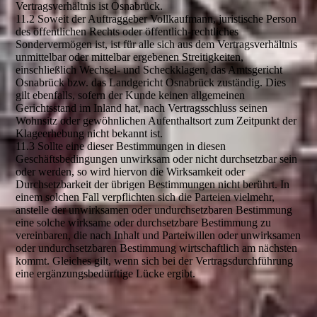
Vertragsverhältnis ist Osnabrück.
11.2 Soweit der Auftraggeber Vollkaufmann, juristische Person
des öffentlichen Rechts oder öffentlich-rechtliches
Sondervermögen ist, ist für alle sich aus dem Vertragsverhältnis
unmittelbar oder mittelbar ergebenen Streitigkeiten,
einschließlich Wechsel- und Scheckklagen, das Amtsgericht
Osnabrück bzw. das Landgericht Osnabrück zuständig. Dies
gilt ebenfalls, sofern der Kunde keinen allgemeinen
Gerichtsstand im Inland hat, nach Vertragsschluss seinen
Wohnsitz oder gewöhnlichen Aufenthaltsort zum Zeitpunkt der
Klageerhebung nicht bekannt ist.
11.3 Sollte eine dieser Bestimmungen in diesen
Geschäftsbedingungen unwirksam oder nicht durchsetzbar sein
oder werden, so wird hiervon die Wirksamkeit oder
Durchsetzbarkeit der übrigen Bestimmungen nicht berührt. In
einem solchen Fall verpflichten sich die Parteien vielmehr,
anstelle der unwirksamen oder undurchsetzbaren Bestimmung
eine solche wirksame oder durchsetzbare Bestimmung zu
vereinbaren, die nach Inhalt und Parteiwillen oder unwirksamen
oder undurchsetzbaren Bestimmung wirtschaftlich am nächsten
kommt. Gleiches gilt, wenn sich bei der Vertragsdurchführung
eine ergänzungsbedürftige Lücke ergibt.