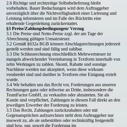
2.6 Richtige und rechtzeitige Selbstbelieferung bleibt
vorbehalten. Bauer Bedachungen wird dem Auftraggeber
unverzüglich über die Nichtverfügbarkeit einer Lieferung und
Leistung informieren und im Falle des Rücktritts eine
erhaltende Gegenleitung zurückerstattet.
§3 Preise/Zahlungsbedingungen/ Verzug
3.1 Die Preise sind Netto-Preise zzgl. der am Tage der
Abrechnung gültigen Umsatzsteuer.
3.2 Gemäß §632a BGB können Abschlagsrechnungen jederzeit
gestellt werden und sind fällig und zahlbar.
3.3 Die Schlussrechnung einschließlich Mehrwertsteuer ist
mangels abweichender Vereinbarung in Textform innerhalb von
zehn Werktagen zu zahlen. Skonti, Rabatte und sonstige
Nachlässe werden nur akzeptiert, wenn diese wirksam
verabredet sind und darüber in Textform eine Einigung erzielt
wurde.
3.4 Wir behalten uns das Recht vor, Forderungen aus unseren
Rechnungen ganz oder teilweise an Dritte, insbesondere die
TeamFactor GmbH, zu verkaufen oder abzutreten. Sie als
Kunde sind verpflichtet, Zahlungen in diesem Fall direkt an den
jeweiligen Erwerber der Forderung zu leisten.
3.5 Das Recht, Zahlungen zurückzuhalten oder mit
Gegenansprüchen aufzurechnen steht dem Auftraggeber nur
insoweit zu, als sie unbestritten oder rechtskräftig festgestellt
sind bzw. nur, soweit die Forderung im