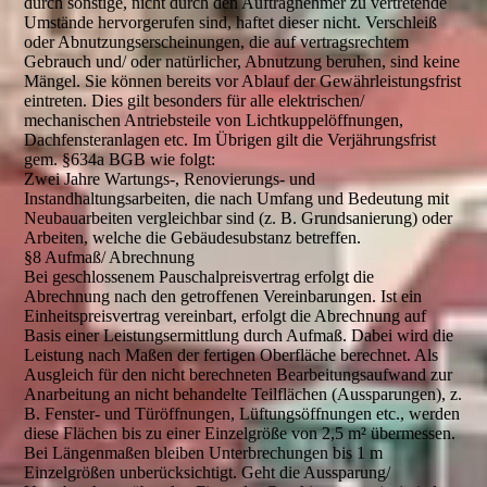
durch sonstige, nicht durch den Auftragnehmer zu vertretende
Umstände hervorgerufen sind, haftet dieser nicht. Verschleiß
oder Abnutzungserscheinungen, die auf vertragsrechtem
Gebrauch und/ oder natürlicher, Abnutzung beruhen, sind keine
Mängel. Sie können bereits vor Ablauf der Gewährleistungsfrist
eintreten. Dies gilt besonders für alle elektrischen/
mechanischen Antriebsteile von Lichtkuppelöffnungen,
Dachfensteranlagen etc. Im Übrigen gilt die Verjährungsfrist
gem. §634a BGB wie folgt:
Zwei Jahre Wartungs-, Renovierungs- und
Instandhaltungsarbeiten, die nach Umfang und Bedeutung mit
Neubauarbeiten vergleichbar sind (z. B. Grundsanierung) oder
Arbeiten, welche die Gebäudesubstanz betreffen.
§8 Aufmaß/ Abrechnung
Bei geschlossenem Pauschalpreisvertrag erfolgt die
Abrechnung nach den getroffenen Vereinbarungen. Ist ein
Einheitspreisvertrag vereinbart, erfolgt die Abrechnung auf
Basis einer Leistungsermittlung durch Aufmaß. Dabei wird die
Leistung nach Maßen der fertigen Oberfläche berechnet. Als
Ausgleich für den nicht berechneten Bearbeitungsaufwand zur
Anarbeitung an nicht behandelte Teilflächen (Aussparungen), z.
B. Fenster- und Türöffnungen, Lüftungsöffnungen etc., werden
diese Flächen bis zu einer Einzelgröße von 2,5 m² übermessen.
Bei Längenmaßen bleiben Unterbrechungen bis 1 m
Einzelgrößen unberücksichtigt. Geht die Aussparung/