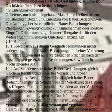
Unterbrechung über den First oder Grat hinweg, so ist in jeder
Dachfläche für sich zu berücksichtigen.
§ 9 Eigentumsvorbehalt
Gelieferte, noch nichteingebaute Materialien bleiben bis zur
vollständigen Bezahlung Eigentum von Bauer Bedachungen.
Der Auftraggeber ist verpflichtet, Bauer Bedachungen
Pfändungen, Zwangsvollstreckungsmaßnahmen oder sonstige
Eingriffe Dritter unverzüglich unter Übergabe der für den
Widerspruch notwendigen Unterlagen anzuzeigen.
§ 10 Haftung
10.1 Soweit sich aus diesen Geschäftsbedingungen nichts
anderes ergibt, haftet Bauer Bedachungen bei einer Verletzung
von vertraglichen und außervertraglichen Pflichten nach den
einschlägigen gesetzlichen Bestimmungen, soweit nicht
Nachstehendes gilt.
10.2 Auf Schadenersatz haftet Bauer Bedachungen- gleich aus
welchem Rechtsgrund – nur bei Vorsatz und grober
Fahrlässigkeit. Bei einfacher Fahrlässigkeit haftet Bauer
Bedachungen nur für Schäden aus der Verletzung des Lebens,
des Körpers oder der Gesundheit. Schäden aus der Verletzung
einer wesentlichen Vertragspflicht (Verpflichtung, deren
Erfüllung die ordnungsgemäße Durchführung des Vertrages
überhaupt erst ermöglicht und auf deren Einhaltung der
Vertragspartner regelmäßig vertraut und vertrauen darf); in
diesem Fall ist die Haftung von Bauer Bedachungen jedoch auf