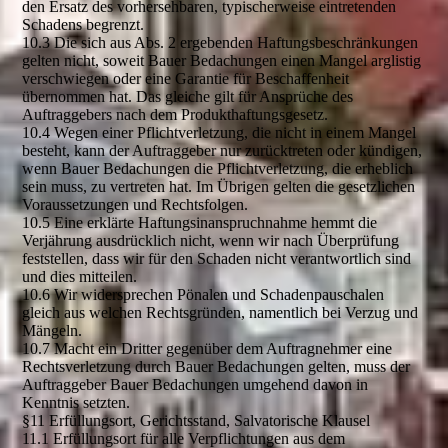
den Ersatz des vorhersehbaren, typischerweise eintretenden
Schadens begrenzt.
10.3 Die sich aus Abs. 2 ergebenden Haftungsbeschränkungen
gelten nicht, soweit Bauer Bedachungen einen Mangel arglistig
verschwiegen oder eine Garantie für Beschaffenheit
übernommen hat. Das gleiche gilt für Ansprüche des
Auftraggebers nach dem Produkthaftungsgesetz.
10.4 Wegen einer Pflichtverletzung, die nicht in einem Mangel
besteht, kann der Auftraggeber nur zurücktreten oder kündigen,
wenn Bauer Bedachungen die Pflichtverletzung, die erheblich
sein muss, zu vertreten hat. Im Übrigen gelten die gesetzlichen
Voraussetzungen und Rechtsfolgen.
10.5 Eine erklärte Haftungsinanspruchnahme hemmt die
Verjährung ausdrücklich nicht, wenn wir nach Überprüfung
feststellen, dass wir für den Schaden nicht verantwortlich sind
und dies mitteilen.
10.6 Wir widersprechen Pönalen und Schadenpauschalen
gleich aus welchen Rechtsgründen, namentlich bei Verzug und
Mängeln.
10.7 Macht ein Dritter gegenüber dem Auftragnehmer eine
Rechtsverletzung durch Bauer Bedachungen gelten, muss der
Auftraggeber Bauer Bedachungen umgehend davon in
Kenntnis setzten.
§11 Erfüllungsort, Gerichtsstand, Salvatorische Klausel
11.1 Erfüllungsort für alle Verpflichtungen aus dem