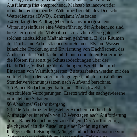
Ausführungsfrist entsprechend. Maßstab ist insoweit der
monatlich erscheinende „Witterungsbericht“ des Deutschen
Wetterdienstes (DWD), Zentralamt Wiesbaden.
5.4 Verlangt der Auftraggeber trotz unvorhergesehener
Witterungseinflüsse eine Weiterführung der Arbeiten, so sind
hierzu erforderliche Maßnahmen zusätzlich zu vergüten. Zu
solchen zusätzlichen Maßnahmen gehören z. B. das Räumen
der Dach- und Arbeitsflächen von Schnee, Eis und Wasser.,
künstliche Trocknung und Erwärmung von Dachflächen, das
Abdecken der Dachfläche mit Planen und deren Entfernung,
die Kosten für sonstige Schutzabdeckungen über der
Dachfläche, Vollschutzüberdachungen, Bereithalten und
Einsetzen von Warmluftgeräten. Zusatzarbeiten werden mit den
vertraglichen oder sofern nicht geregelt, mit den ortsüblichen
Stundenverrechnungssätzen nach Aufwand berechnet.
5.5 Bauer Bedachungen haftet nur für nachweislich
verschuldete Verzögerungen. Ersetzt wird der nachgewiesene
unmittelbare Schaden.
§6 Abnahme/ Gefahrübergang
6.1 Die Abnahme fertiggestellter Arbeiten hat durch den
Auftraggeber innerhalb von 12 Werktagen nach Aufforderung
durch Bauer Bedachungen zu erfolgen. Der Aufforderung
gleichgestellt ist die Zustellung einer Rechnung über
fertiggestellte Leistungen. Mängel sind bei der Abnahme vom