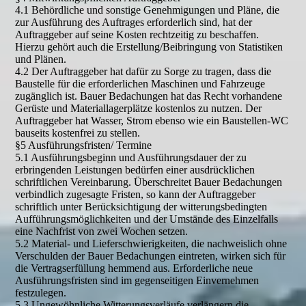
4.1 Behördliche und sonstige Genehmigungen und Pläne, die
zur Ausführung des Auftrages erforderlich sind, hat der
Auftraggeber auf seine Kosten rechtzeitig zu beschaffen.
Hierzu gehört auch die Erstellung/Beibringung von Statistiken
und Plänen.
4.2 Der Auftraggeber hat dafür zu Sorge zu tragen, dass die
Baustelle für die erforderlichen Maschinen und Fahrzeuge
zugänglich ist. Bauer Bedachungen hat das Recht vorhandene
Gerüste und Materiallagerplätze kostenlos zu nutzen. Der
Auftraggeber hat Wasser, Strom ebenso wie ein Baustellen-WC
bauseits kostenfrei zu stellen.
§5 Ausführungsfristen/ Termine
5.1 Ausführungsbeginn und Ausführungsdauer der zu
erbringenden Leistungen bedürfen einer ausdrücklichen
schriftlichen Vereinbarung. Überschreitet Bauer Bedachungen
verbindlich zugesagte Fristen, so kann der Auftraggeber
schriftlich unter Berücksichtigung der witterungsbedingten
Aufführungsmöglichkeiten und der Umstände des Einzelfalls
eine Nachfrist von zwei Wochen setzen.
5.2 Material- und Lieferschwierigkeiten, die nachweislich ohne
Verschulden der Bauer Bedachungen eintreten, wirken sich für
die Vertragserfüllung hemmend aus. Erforderliche neue
Ausführungsfristen sind im gegenseitigen Einvernehmen
festzulegen.
5.3 Ungewöhnliche Witterungsverläufe verlängern die