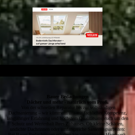
Bauer Bedachungen
Dächer und mehr - natürlich vom Profi.
Von der schnellen Reparatur bis zur vollständigen
Dachsanierung – wir kümmern uns mit fachlicher Kompetenz,
langjähriger Erfahrung und höchstem Qualitätsanspruch um den
Schutz und Werterhalt Ihres Zuhauses. Ob kleine Schäden,
undichte Dachrinnen oder umfangreiche Sanierungsarbeiten:
Bei Bauer Bedachungen erhalten Sie zuverlässiges Handwerk,