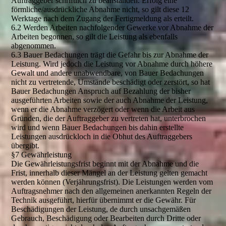
Auftraggeber schriftlich zu beanstanden. Erfolg eine
förmliche/ausdrückliche Abnahme nicht, so gilt diese 12
Werktage nach dem Zugang der Fertigmeldung als erteilt.
6.2 Werden Arbeiten nachfolgender Gewerke vor Abnahme der
Arbeiten begonnen, so gilt die Leistung als ebenfalls
abgenommen.
6.3 Bauer Bedachungen trägt die Gefahr bis zur Abnahme der
Leistung. Wird jedoch die Leistung vor Abnahme durch höhere
Gewalt und andere unabwendbare, von Bauer Bedachungen
nicht zu vertretende, Umstände beschädigt oder zerstört, so hat
Bauer Bedachungen Anspruch auf Bezahlung der bisher
ausgeführten Arbeiten sowie der auch Abnahme der Leistung,
wenn er die Abnahme verzögert oder wenn die Arbeit aus
Gründen, die der Auftraggeber zu vertreten hat, unterbrochen
wird und wenn Bauer Bedachungen bis dahin erstellte
Leistungen ausdrückloch in die Obhut des Auftraggebers
übergibt.
§7 Gewährleistung
Die Gewährleistungsfrist beginnt mit der Abnahme und die
Frist, innerhalb dieser Mängel an der Leistung gelten gemacht
werden können (Verjährungsfrist). Die Leistungen werden vom
Auftragsnehmer nach den allgemeinen anerkannten Regeln der
Technik ausgeführt, hierfür übernimmt er die Gewähr. Für
Beschädigungen der Leistung, de durch unsachgemäßen
Gebrauch, Beschädigung oder Bearbeiten durch Dritte oder