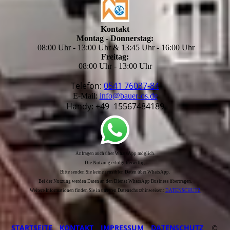
Kontakt
Montag - Donnerstag:
08:00 Uhr - 13:00 Uhr & 13:45 Uhr - 16:00 Uhr
Freitag:
08:00 Uhr - 13:00 Uhr
Telefon:
0541 76037-84
E-Mail:
info@bauer-os.de
Handy: +49 15567484189
Anfragen auch über WhatsApp möglich.
Die Nutzung erfolgt freiwillig.
Bitte senden Sie keine sensiblen Daten über WhatsApp.
Bei der Nutzung werden Daten an den Dienst WhatsApp Business übertragen.
Weitere Informationen finden Sie in unseren Datenschutzhinweisen:
DATEN­SCHUTZ
STARTSEITE
KONTAKT
IMPRESSUM
DATENSCHUTZ
©