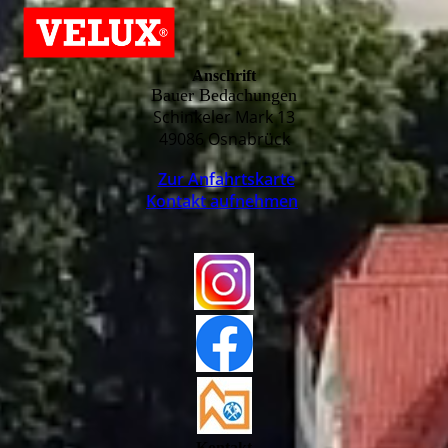
Anschrift
Bauer Bedachungen
Schinkeler Mark 13
49086 Osnabrück
Zur Anfahrtskarte
Kontakt aufnehmen
Kontakt