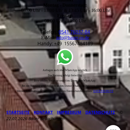
Montag - Donnerstag:
08:00 Uhr - 13:00 Uhr & 13:45 Uhr - 16:00 Uhr
Freitag:
08:00 Uhr - 13:00 Uhr
Telefon:
0541 76037-84
E-Mail:
info@bauer-os.de
Handy: +49 15567484189
Anfragen auch über WhatsApp möglich.
Die Nutzung erfolgt freiwillig.
Bitte senden Sie keine sensiblen Daten über WhatsApp.
Bei der Nutzung werden Daten an den Dienst WhatsApp Business übertragen.
Weitere Informationen finden Sie in unseren Datenschutzhinweisen:
DATEN­SCHUTZ
STARTSEITE
KONTAKT
IMPRESSUM
DATENSCHUTZ
©
22.07.2026 Bauer Bedachungen