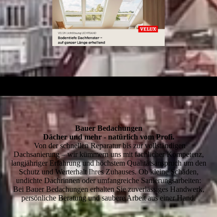
Bauer Bedachungen
Dächer und mehr - natürlich vom Profi.
Von der schnellen Reparatur bis zur vollständigen
Dachsanierung – wir kümmern uns mit fachlicher Kompetenz,
langjähriger Erfahrung und höchstem Qualitätsanspruch um den
Schutz und Werterhalt Ihres Zuhauses. Ob kleine Schäden,
undichte Dachrinnen oder umfangreiche Sanierungsarbeiten:
Bei Bauer Bedachungen erhalten Sie zuverlässiges Handwerk,
persönliche Beratung und saubere Arbeit aus einer Hand.