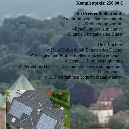
Komplettpreis: 250,00 €
Im Preis enthalten sind:
- Anfahrt im vereinbarten Umkreis
- Drohnenflug vor Ort
- Erstellung der Aufnahmen
- Digitale Übergabe aller Bilder
Ihre Vorteile
✔ Kein Risiko durch Betreten des Daches
✔ Schäden und Problemstellen frühzeitig erkennen
✔ Schnelle Terminvereinbarung
✔ Perfekt für Hausbesitzer, Immobilienverwaltungen und
Unternehmen
✔ Alle Aufnahmen bequem digital erhalten