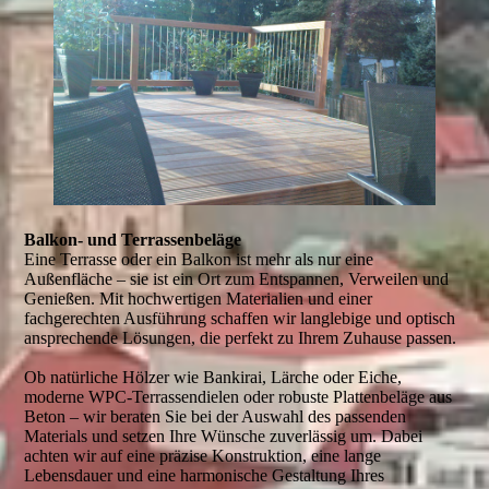
Balkon- und Terrassen­beläge
Eine Terrasse oder ein Balkon ist mehr als nur eine
Außenfläche – sie ist ein Ort zum Entspannen, Verweilen und
Genießen. Mit hochwertigen Materialien und einer
fachgerechten Ausführung schaffen wir langlebige und optisch
ansprechende Lösungen, die perfekt zu Ihrem Zuhause passen.
Ob natürliche Hölzer wie Bankirai, Lärche oder Eiche,
moderne WPC-Terrassendielen oder robuste Plattenbeläge aus
Beton – wir beraten Sie bei der Auswahl des passenden
Materials und setzen Ihre Wünsche zuverlässig um. Dabei
achten wir auf eine präzise Konstruktion, eine lange
Lebensdauer und eine harmonische Gestaltung Ihres