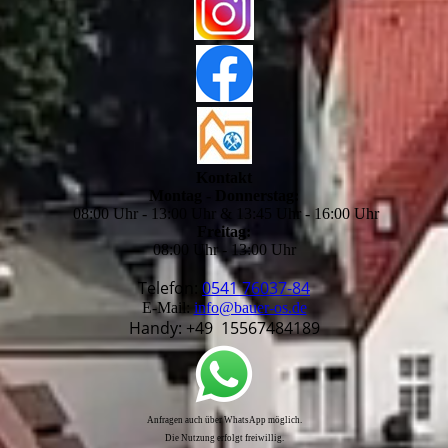
Kontakt
Montag - Donnerstag:
08:00 Uhr - 13:00 Uhr & 13:45 Uhr - 16:00 Uhr
Freitag:
08:00 Uhr - 13:00 Uhr
Telefon:
0541 76037-84
E-Mail:
info@bauer-os.de
Handy: +49 15567484189
Anfragen auch über WhatsApp möglich.
Die Nutzung erfolgt freiwillig.