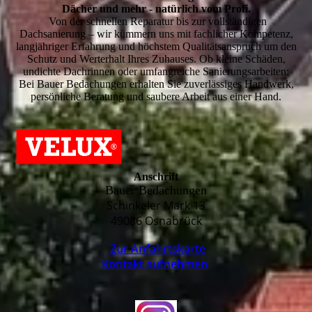
Dächer und mehr - natürlich vom Profi.
Von der schnellen Reparatur bis zur vollständigen
Dachsanierung – wir kümmern uns mit fachlicher Kompetenz,
langjähriger Erfahrung und höchstem Qualitätsanspruch um den
Schutz und Werterhalt Ihres Zuhauses. Ob kleine Schäden,
undichte Dachrinnen oder umfangreiche Sanierungsarbeiten:
Bei Bauer Bedachungen erhalten Sie zuverlässiges Handwerk,
persönliche Beratung und saubere Arbeit aus einer Hand.
Anschrift
Bauer Bedachungen
Schinkeler Mark 13
49086 Osnabrück
Zur Anfahrtskarte
Kontakt aufnehmen